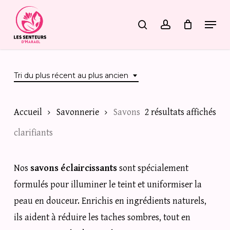
Skip
Menu
search
account
to
main
content
Tri du plus récent au plus ancien
Tri
Accueil
Savonnerie
Savons
2 résultats affichés
du
clarifiants
plu
Nos
savons éclaircissants
sont spécialement
réc
formulés pour illuminer le teint et uniformiser la
au
peau en douceur. Enrichis en ingrédients naturels,
plu
ils aident à réduire les taches sombres, tout en