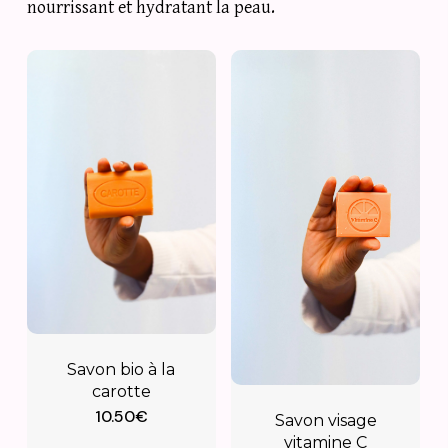
nourrissant et hydratant la peau.
anc
Savon bio à la
carotte
10.50
€
Savon visage
vitamine C