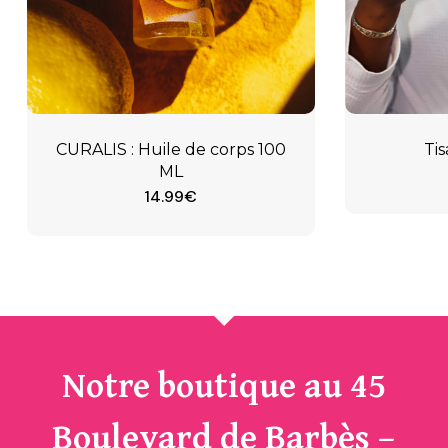
CURALIS : Huile de corps 100
Ti
ML
14.99
€
Notre boutique au 45
Boulevard de Barbès –