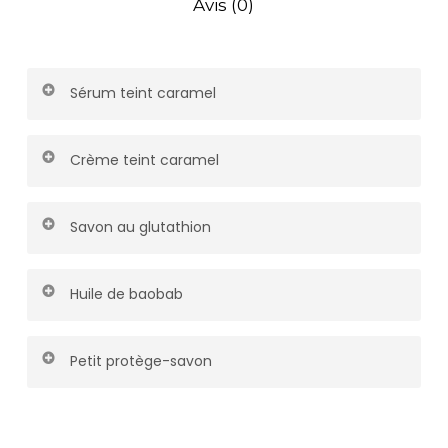
Avis (0)
Sérum teint caramel
Pour un teint lumineux et éclatant.
Crème teint caramel
Hydratation et unification pour un fini satiné.
Savon au glutathion
Nettoie en profondeur et illumine la peau.
Huile de baobab
Nourrit intensément et protège la peau.
Petit protège-savon
Pour transporter et conserver votre savon
proprement, idéal pour une application douce et