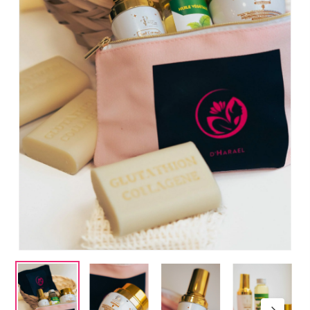
Nom
*
E-mail
*
Enregistrer mon nom, mon
e-mail et mon site dans le
navigateur pour mon prochain