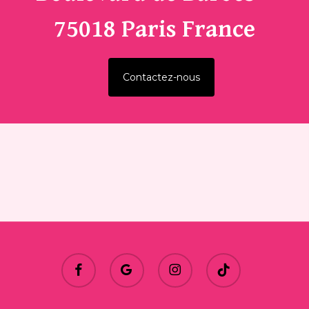
75018 Paris France
Contactez-nous
facebook
google-
instagram
tiktok
plus