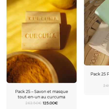
Pack 25 P
24
Pack 25 – Savon et masque
tout-en-un au curcuma
Le
Le
262.50
€
125.00
€
prix
prix