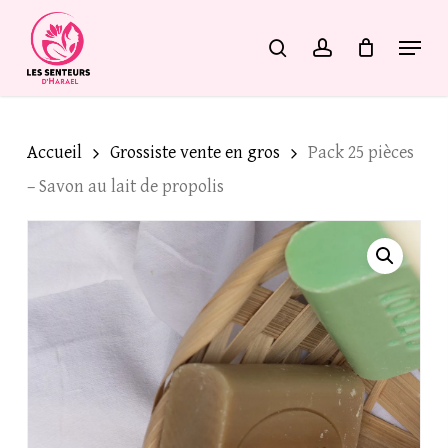
Skip
Menu
search
account
to
Ajouter un Avis
main
content
Votre adresse e-mail ne sera pas
publiée.
Les champs obligatoires
Accueil
Grossiste vente en gros
Pack 25 pièces
sont indiqués avec
*
– Savon au lait de propolis
Votre note
*
Votre avis
*