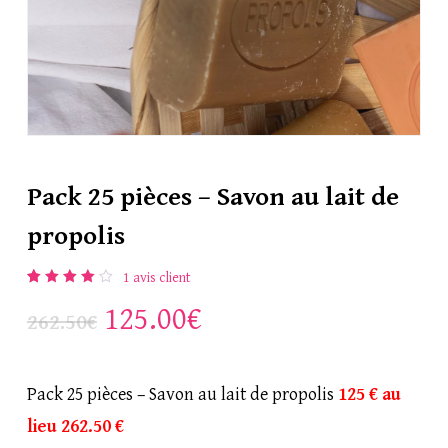
Nom
*
Pack 25 pièces – Savon au lait de
E-mail
*
propolis
1
avis client
Enregistrer mon nom, mon
Noté
1
Le
Le
125.00
€
4.00
262.50
€
sur 5
e-mail et mon site dans le
prix
prix
basé
sur
navigateur pour mon prochain
initial
actuel
notation
client
Pack 25 pièces – Savon au lait de propolis
125 € au
commentaire.
était :
est :
lieu 262.50 €
262.50€.
125.00€.