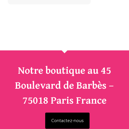
initial
actuel
était :
est :
262.50€.
125.00€.
Notre boutique au 45
Boulevard de Barbès –
75018 Paris France
Contactez-nous