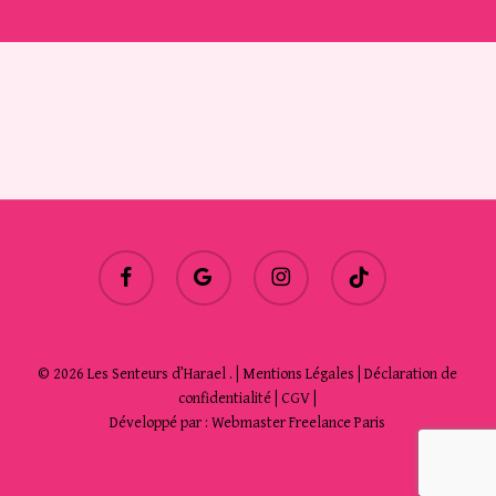
facebook
google-
instagram
tiktok
plus
© 2026 Les Senteurs d’Harael . |
Mentions Légales
|
Déclaration de
confidentialité
|
CGV
|
Développé par :
Webmaster Freelance Paris