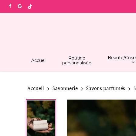
Skip
facebook
google-
tiktok
to
plus
main
content
Beauté/Cosm
Routine
Accueil
personnalisée
Accueil
Savonnerie
Savons parfumés