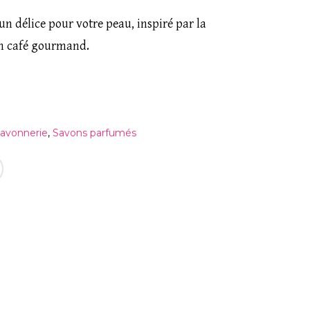
E-mail
*
n délice pour votre peau, inspiré par la
’un café gourmand.
nom, mon e-mail et mon site dans le
n prochain commentaire.
avonnerie
,
Savons parfumés