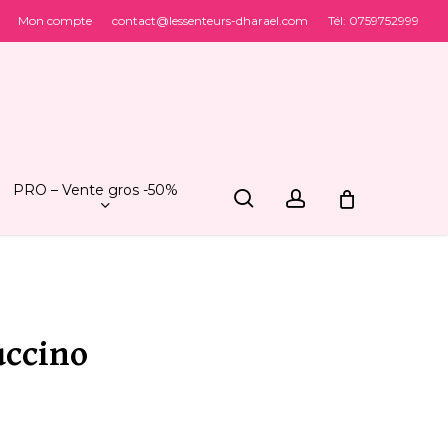
Mon compte
contact@lessenteurs-dharael.com
Tél: 0759752999
er votre avis sur “Savon cappuccino”
sera pas publiée.
Les champs obligatoires sont indiqués
PRO – Vente gros -50%
search
account
uccino