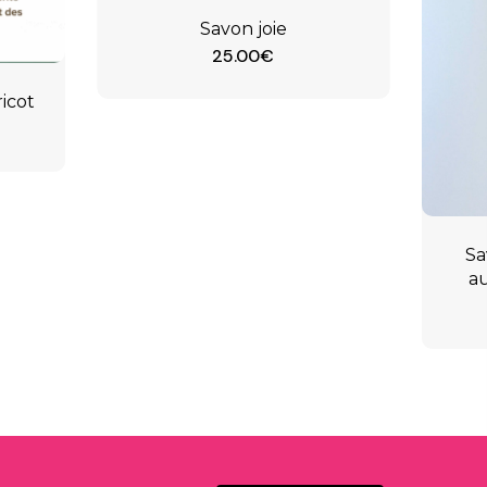
Savon joie
25.00
€
icot
Sa
a