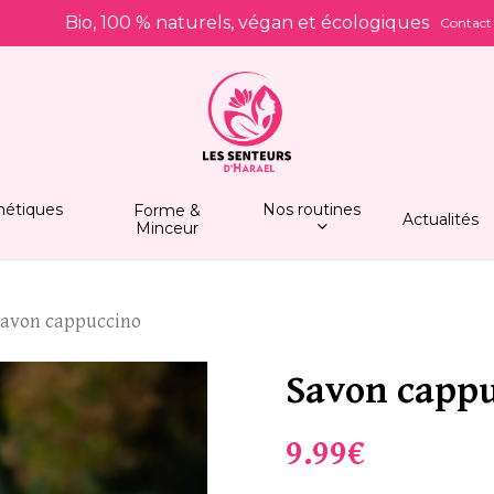
Bio, 100 % naturels, végan et écologiques
Contact
Soyez le premier à laiss
Votre adresse e-mail ne 
avec
*
Votre note
*
étiques
Nos routines
Forme &
Actualités
Minceur
Votre avis
*
Savon cappuccino
Savon capp
9.99
€