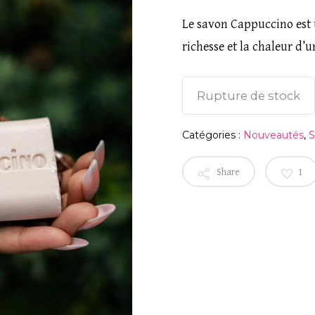
Nom
*
Le savon Cappuccino est u
richesse et la chaleur d
Enregistrer mon 
Rupture de stock
navigateur pour mo
Catégories :
Nouveautés
,
S
Share
1