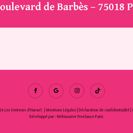
oulevard de Barbès – 75018 P
facebook
google-
instagram
tiktok
plus
6 Les Senteurs d’Harael . |
Mentions Légales
|
Déclaration de confidentialité
|
Développé par :
Webmaster Freelance Paris