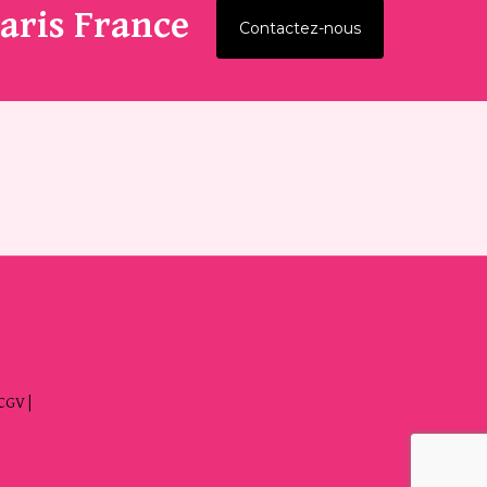
aris France
Contactez-nous
CGV
|